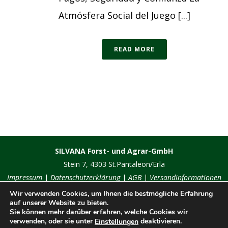
Atmósfera Social del Juego [...]
READ MORE
SILVANA Forst- und Agrar-GmbH
Stein 7, 4303 St.Pantaleon/Erla
Impressum
|
Datenschutzerklärung
|
AGB
|
Versandinformationen
|
Shop
Wir verwenden Cookies, um Ihnen die bestmögliche Erfahrung
auf unserer Website zu bieten.
Sie können mehr darüber erfahren, welche Cookies wir
www.silvana.co.at
verwenden, oder sie unter
deaktivieren.
Einstellungen
info@silvana.co.at