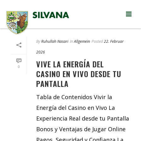
By
Ruhullah Nasari
In
Allgemein
Posted
22. Februar
2026
VIVE LA ENERGÍA DEL
0
CASINO EN VIVO DESDE TU
PANTALLA
Tabla de Contenidos Vivir la
Energía del Casino en Vivo La
Experiencia Real desde tu Pantalla
Bonos y Ventajas de Jugar Online
Pagos, Seguridad y Confianza La